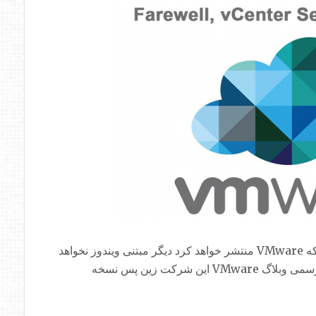
نسخه بعدی سرویس پرکاربر و قدرتمند Vcenter که VMware منتشر خواهد کرد دیگر مبتنی ویندوز نخواهد
بود (vSphere 6.7 Notes Release). طبق اعلام رسمی وبلاگ VMware این شرکت زین پس نسخه