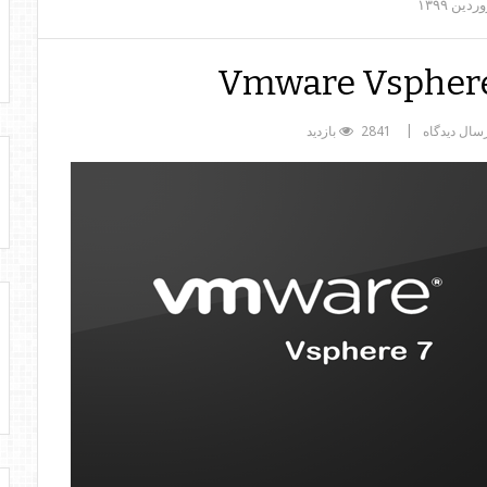
وردین
۱۳۹۹
Vmware Vsphere 
سال دیدگاه
2841 بازدید