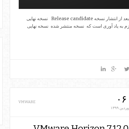
بالاخره انتظار ها به پایان رسید و شرکت Vmware بعد از انتشار نسخه Release candidate نسخه نهایی
Vmware V را ارائه داد. لازم به یاد آوری است که نسخه منتشر شده نسخه نهایی
۰۶
VMWARE
وردین
۱۳۹۹
VMware Horizon 7.12.0