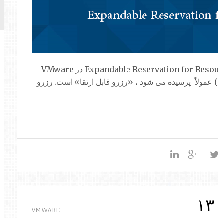
در این مطلب قصد داریم تا کمی درباره Expandable Reservation for Resource Pools در VMware
صحبت کنیم . یکی از سوالاتی که در مورد منابع (RP) عمولاً پرسیده می شود ، «رزرو قابل ارتقا» است. رزرو
۱۳
VMWARE