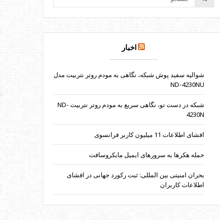
اخبار
شوالیه سفید پوش شبکه، نگاهی به مودم روتر نتربیت مدل
ND-4230NU
شبکه در دست تو، نگاهی سریع به مودم روتر نتربیت ND-
4230N
افشای اطلاعات 11 میلیون کاربر فرانسوی
حمله هکرها به سرورهای ایمیل مایکروسافت
بحران امنیتی بین المللی: ثبت رکورد جهانی در افشای
اطلاعات کاربران