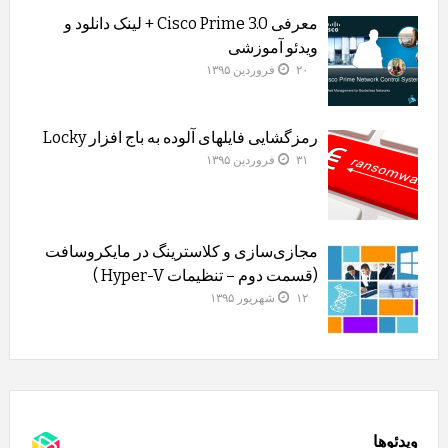
معرفی Cisco Prime 3.0 + لینک دانلود و
ویدئو آموزشی
۲۰ فروردین ۱۳۹۵
رمزگشایی فایلهای آلوده به باج افزار Locky
۳۱ فروردین ۱۳۹۵
مجازی‌سازی و کلاسترینگ‌ در مایکروسافت
(قسمت دوم – تنظیمات Hyper-V )
۱۲ شهریور ۱۳۹۵
ویدئوها