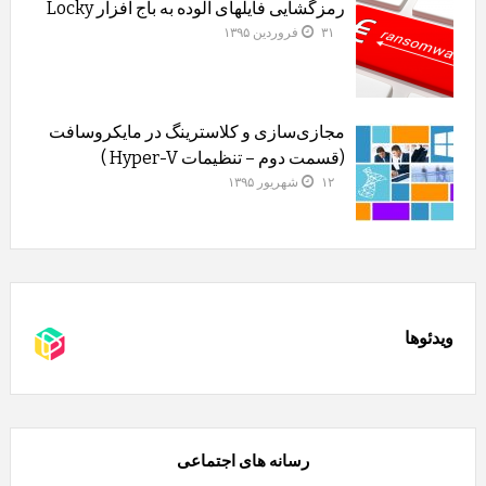
رمزگشایی فایلهای آلوده به باج افزار Locky
۳۱ فروردین ۱۳۹۵
مجازی‌سازی و کلاسترینگ‌ در مایکروسافت
(قسمت دوم – تنظیمات Hyper-V )
۱۲ شهریور ۱۳۹۵
ویدئوها
رسانه های اجتماعی