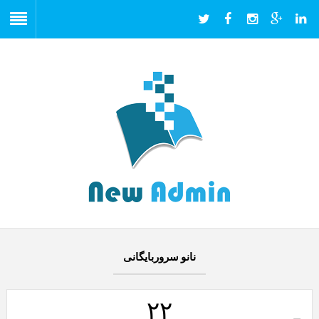
نانو سروربایگانی
۲۲