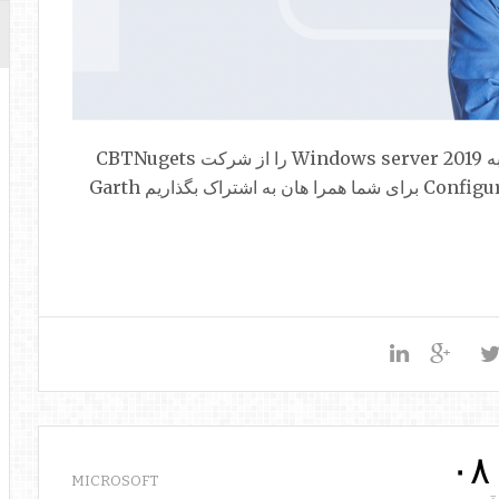
امروز در نظر دارین تا بسته آموزشی دیگر مروبوط به Windows server 2019 را از شرکت CBTNugets
به نام Configure Storage with Windows Server2019 برای شما همرا هان به اشتراک بگذاریم Garth
۰۸
MICROSOFT