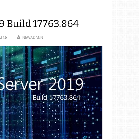
 Build 17763.864
NEWADMIN
ار