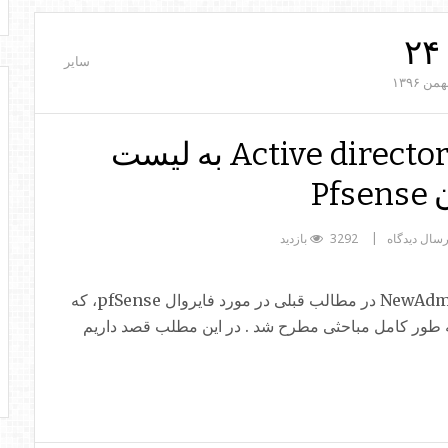
۲۴
سایر
همن
۱۳۹۶
اضافه کردن کاربران Active directory به لیست
Pf
رسال دیدگاه
3292 بازدید
با سلام خدمت همه دوستان و همراهان همیشگیNewAdmin در مطالب قبلی در مورد فایروال pfSense، که
ایروال open source است که به طور کامل مباحثی مطرح شد . در این مطلب قصد داریم