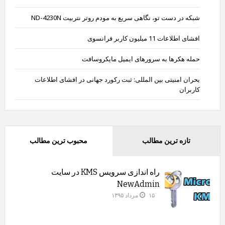
شبکه در دست تو، نگاهی سریع به مودم روتر نتربیت ND-4230N
افشای اطلاعات 11 میلیون کاربر فرانسوی
حمله هکرها به سرورهای ایمیل مایکروسافت
بحران امنیتی بین المللی: ثبت رکورد جهانی در افشای اطلاعات
کاربران
تازه ترین مطالب
محبوب ترین مطالب
راه اندازی سرویس KMS در سایت
NewAdmin
۱۵ مرداد ۱۳۹۵