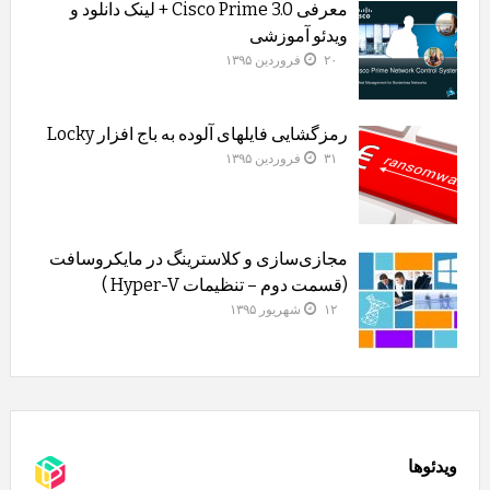
معرفی Cisco Prime 3.0 + لینک دانلود و
ویدئو آموزشی
۲۰ فروردین ۱۳۹۵
رمزگشایی فایلهای آلوده به باج افزار Locky
۳۱ فروردین ۱۳۹۵
مجازی‌سازی و کلاسترینگ‌ در مایکروسافت
(قسمت دوم – تنظیمات Hyper-V )
۱۲ شهریور ۱۳۹۵
ویدئوها