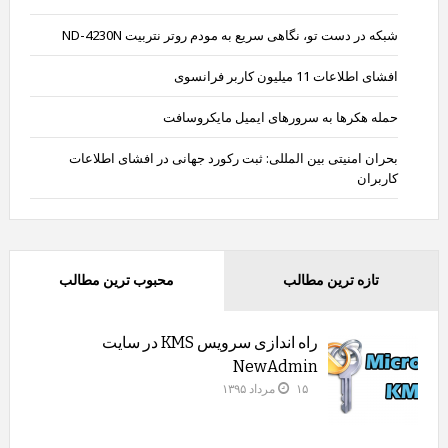
شبکه در دست تو، نگاهی سریع به مودم روتر نتربیت ND-4230N
افشای اطلاعات 11 میلیون کاربر فرانسوی
حمله هکرها به سرورهای ایمیل مایکروسافت
بحران امنیتی بین المللی: ثبت رکورد جهانی در افشای اطلاعات
کاربران
تازه ترین مطالب
محبوب ترین مطالب
راه اندازی سرویس KMS در سایت
NewAdmin
۱۵ مرداد ۱۳۹۵