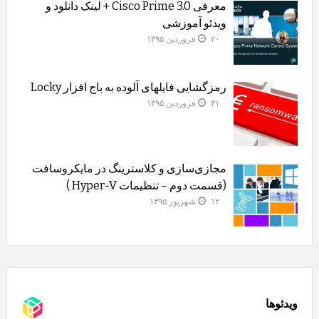
معرفی Cisco Prime 3.0 + لینک دانلود و
ویدئو آموزشی
۲۰ فروردین ۱۳۹۵
رمزگشایی فایلهای آلوده به باج افزار Locky
۳۱ فروردین ۱۳۹۵
مجازی‌سازی و کلاسترینگ‌ در مایکروسافت
(قسمت دوم – تنظیمات Hyper-V )
۱۲ شهریور ۱۳۹۵
ویدئوها