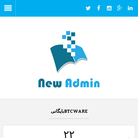
BTCWAREبایگانی
۲۲