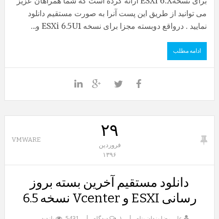
برای نسخهESXi 6.X ارائه کرده است که شما همراهان عزیز
می توانید از طریق این پست آنرا به صورت مستقیم دانلود
نمایید . درواقع دوبسته مجزا برای نسخه ESXi 6.5U1 و...
ادامه مطلب
۲۹
VMWARE
فروردین
۱۳۹۶
دانلود مستقیم آخرین بسته بروز
رسانی ESXI و Vcenter نسخه 6.5
علی رضا یزدان پناه
۱ دیدگاه
5431 بازدید