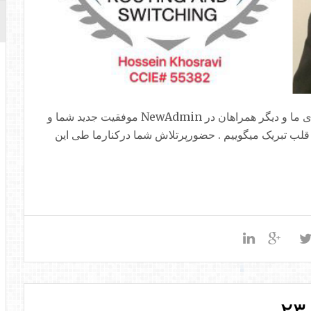
دوست , همکار و استاد گرامی جناب مهندس خسروی ما و دیگر همراهان در NewAdmin موفقیت جدید شما و
C شرکت Cisco را ، از صمیم قلب تبریک میگوییم . حضورپرتلاش شما درکنارما طی این