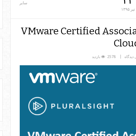
۲۳
سایر
تیر
۱۳۹۵
VMware Certified Associate -
Clou
 دیدگاه
2578 بازدید