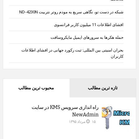
شبکه در دست تو، نگاهی سریع به مودم روتر نتربیت ND-4230N
افشای اطلاعات 11 میلیون کاربر فرانسوی
حمله هکرها به سرورهای ایمیل مایکروسافت
بحران امنیتی بین المللی: ثبت رکورد جهانی در افشای اطلاعات
کاربران
تازه ترین مطالب
محبوب ترین مطالب
راه اندازی سرویس KMS در سایت
NewAdmin
۱۵ مرداد ۱۳۹۵