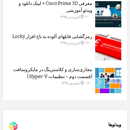
معرفی Cisco Prime 3.0 + لینک دانلود و
ویدئو آموزشی
۲۰ فروردین ۱۳۹۵
رمزگشایی فایلهای آلوده به باج افزار Locky
۳۱ فروردین ۱۳۹۵
مجازی‌سازی و کلاسترینگ‌ در مایکروسافت
(قسمت دوم – تنظیمات Hyper-V )
۱۲ شهریور ۱۳۹۵
ویدئوها