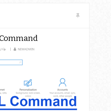
L Command
NEWADMIN
ار