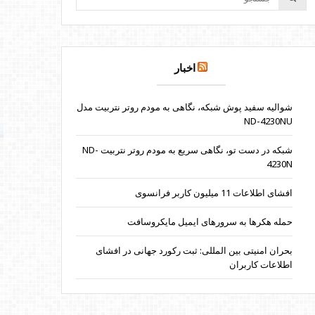
اخبار
شوالیه سفید پوش شبکه، نگاهی به مودم روتر نتربیت مدل
ND-4230NU
شبکه در دست تو، نگاهی سریع به مودم روتر نتربیت ND-
4230N
افشای اطلاعات 11 میلیون کاربر فرانسوی
حمله هکرها به سرورهای ایمیل مایکروسافت
بحران امنیتی بین المللی: ثبت رکورد جهانی در افشای
اطلاعات کاربران