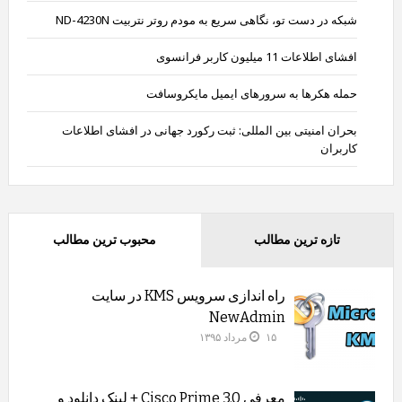
شبکه در دست تو، نگاهی سریع به مودم روتر نتربیت ND-4230N
افشای اطلاعات 11 میلیون کاربر فرانسوی
حمله هکرها به سرورهای ایمیل مایکروسافت
بحران امنیتی بین المللی: ثبت رکورد جهانی در افشای اطلاعات
کاربران
تازه ترین مطالب
محبوب ترین مطالب
راه اندازی سرویس KMS در سایت
NewAdmin
۱۵ مرداد ۱۳۹۵
معرفی Cisco Prime 3.0 + لینک دانلود و