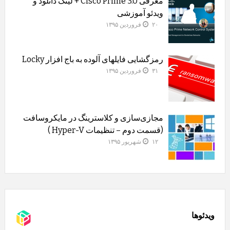
معرفی Cisco Prime 3.0 + لینک دانلود و
ویدئو آموزشی
۲۰ فروردین ۱۳۹۵
رمزگشایی فایلهای آلوده به باج افزار Locky
۳۱ فروردین ۱۳۹۵
مجازی‌سازی و کلاسترینگ‌ در مایکروسافت
(قسمت دوم – تنظیمات Hyper-V )
۱۲ شهریور ۱۳۹۵
ویدئوها