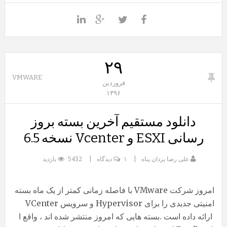
۲۹
VMWARE
فروردین
۱۳۹۶
دانلود مستقیم آخرین بسته بروز
رسانی ESXI و Vcenter نسخه 6.5
علی رضا یزدان پناه
۱ دیدگاه
5432 بازدید
امروز شرکت VMware با فاصله زمانی کمتر از یک ماه بسته
امنیتی جدیدی را برای Hypervisor و سرویس VCenter
ارائه داده است .بسته هایی که امروز منتشر شده اند ، واقع ا