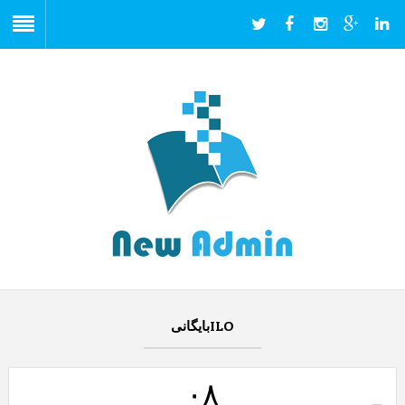
ILOبایگانی
۰۸