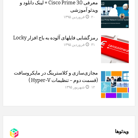
معرفی Cisco Prime 3.0 + لینک دانلود و
ویدئو آموزشی
۲۰ فروردین ۱۳۹۵
رمزگشایی فایلهای آلوده به باج افزار Locky
۳۱ فروردین ۱۳۹۵
مجازی‌سازی و کلاسترینگ‌ در مایکروسافت
(قسمت دوم – تنظیمات Hyper-V )
۱۲ شهریور ۱۳۹۵
ویدئوها