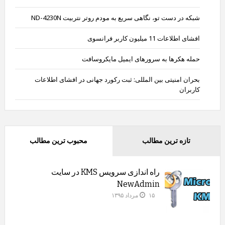
شبکه در دست تو، نگاهی سریع به مودم روتر نتربیت ND-4230N
افشای اطلاعات 11 میلیون کاربر فرانسوی
حمله هکرها به سرورهای ایمیل مایکروسافت
بحران امنیتی بین المللی: ثبت رکورد جهانی در افشای اطلاعات
کاربران
تازه ترین مطالب
محبوب ترین مطالب
راه اندازی سرویس KMS در سایت
NewAdmin
۱۵ مرداد ۱۳۹۵