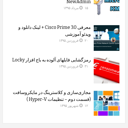
NewAdmin
۱۵ مرداد ۱۳۹۵
معرفی Cisco Prime 3.0 + لینک دانلود و
ویدئو آموزشی
۲۰ فروردین ۱۳۹۵
رمزگشایی فایلهای آلوده به باج افزار Locky
۳۱ فروردین ۱۳۹۵
مجازی‌سازی و کلاسترینگ‌ در مایکروسافت
(قسمت دوم – تنظیمات Hyper-V )
۱۲ شهریور ۱۳۹۵