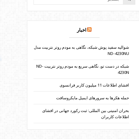
اخبار
شوالیه سفید پوش شبکه، نگاهی به مودم روتر نتربیت مدل
ND-4230NU
شبکه در دست تو، نگاهی سریع به مودم روتر نتربیت ND-
4230N
افشای اطلاعات 11 میلیون کاربر فرانسوی
حمله هکرها به سرورهای ایمیل مایکروسافت
بحران امنیتی بین المللی: ثبت رکورد جهانی در افشای
اطلاعات کاربران