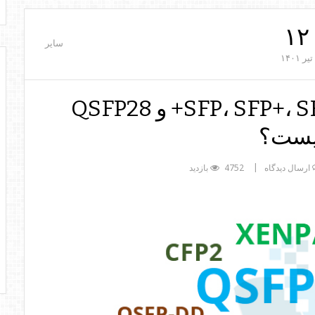
۱۲
سایر
تیر
۱۴۰۱
تفاوت بین SFP، SFP+، SFP28، QSFP+ و QSFP28
ست؟
ارسال دیدگاه
4752 بازدید