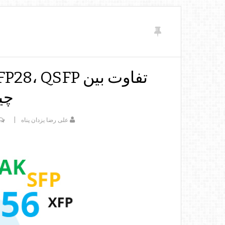
چی
علی رضا یزدان پناه