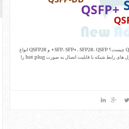
تفاوت بین SFP، SFP+، SFP28، QSFP+ و QSFP28 چیست؟ SFP، SFP+، SFP28، QSFP+ و QSFP28 انواع
مختلف transceiver نوری هستند. و همه آنها ماژول های رابط شبکه با قابلیت اتصال به صورت hot plug را