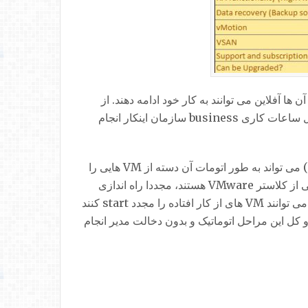
رت بروز مشکل کلاینت های آن ها آفلاین می توانند به کار خود ادامه دهند. از
سوی دیگر امکان مهاجرت VMها به host دیگر و یا patching بدون وقفه یک مزیت شمرده می شود که می تواند در طول ساعات کاری business سازمان اینکار انجام
با لایسنس Essentials PLUS اگر یک مشکل سخت افزاری ناخواسته وجود داشته باشد،(vSphere High Availability) می تواند به طور اتومات آن دسته از VM هایی را
که دچار مشکل شده اند را ، به طور خودکار راه اندازی مجدد کند. این VM ها به صورت اتومات در host های دیگر که بخشی از کلاستر VMware هستند، مجددا راه اندازی
می شوند. در زمان بروز مشکل (small downtime) سیستم متوجه می شود چه host ی از کار افتاده و کدامhost ها می توانند VM های از کار افتاده را مجدد start کنند
 داشته باشند.زمانی که این تصیمیم گیری انجام می شود vm ها بوت می شوند و کل این مراحل اتوماتیک و بدون دخالت مدیر انجام