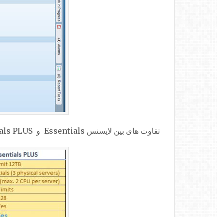
تفاوت های بین لایسنس Essentials و Essentials PLUS را در عکس زیر نمایش داده شده است.