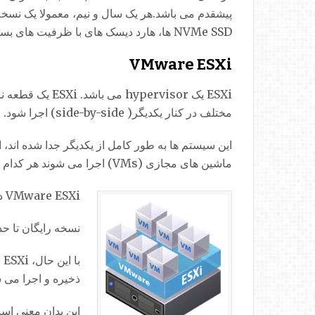
پیشقدم می باشد.هر یک سال و نیم، معمولا یک نسخه
NVMe SSD ها، هارد دیسک های با ظرفیت های بسیار بالا یا آخرین پردازنده های اینتل یا AMD را تضمین می کند.
VMware ESXi
مختلف در کنار یکدیگر( side-by-side) اجرا شود.
ماشین های مجازی (VMs) اجرا می شوند هر کدام (هر VM) سخت افزار مجازی خود را خواهد داشت (CPU، حافظه، دیسک).
VMware ESXi دارای دو نسخه رایگانی و قابل خریداری می باشد.
نسخه رایگان تا حدودی محدود است، یکی از نظر 
ذخیره و اجرا می 