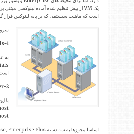
است که ماهیت سیستمی که بر پایه لینوکس قرار گرف
سرور vCenter در واقع یک قسمت از مجوز نرم افزار می باشد. دو گزینه برا
1-vCenter Server Essentials:
است. 
2-Standalone vCenter Server :
host های ESXi جهت مدیریت مرکزی باید لایسنس مربوطه 
اساسا مجوزها به سه دسته Standard, Enterprise, Enterprise Plus(هر کدام با تعداد cpuهای مشخص) تقسیم می شوند.