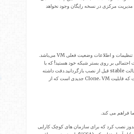
د.بنابراین بر روی VMهایی که متعلق به هر ESXi هستند ،هیچ مدیریت مرکزی در نسخه رایگان وجود نخواهد
با استفاده از قابلیت snapshots شما می توانید یک Image از وضعیت کنونی VM داشته باشید، Snapshot حاوی تمامی تنظیمات و اطلاعات وضعیت فعلی VM می‌باشد.
 احتمالی بر روی بستر شبکه خود هستید! که با
استفاده از این قابلیت اگر پس از راه اندازی سرویس مشکلی در شبکه ایجاد شود به راحتی می توانید وضعیت سرور را به حالت stable قبل از نصب بازگردانید.دقت داشته
باشید که Snapshot، Backup نخواهد بود و امکان استفاده‌ مستقل به عنوان یک VM را به شما نمی‌دهد. این در حالی است که قابلیت Clone، VM جدیدی است که از
قریبا می توانید هر کاری را انجام دهید. سرور vCenter را می توان در ویندوز نصب کرد که برای سازمان های کوچک کارایی