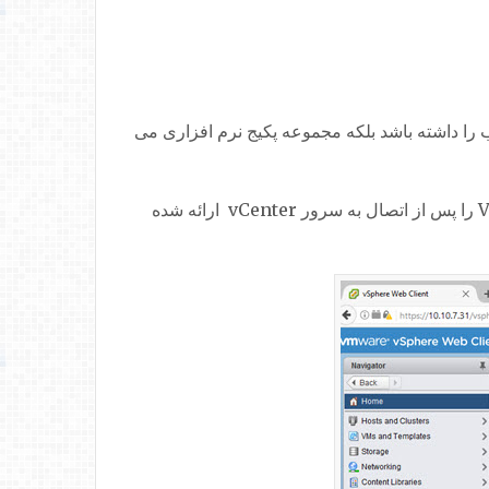
پس Vsphere نرم افزاری نیست که قابلیت نصب را داشته باشد بلکه مجموعه پکیج نرم افزاری می
همانطور که گفته شد لایسنس های مختلفی بسته به نیاز مشتری ارائه شده است.در ادامه یک عکس از VMware vSphere را پس از اتصال به سرور vCenter ارائه شده