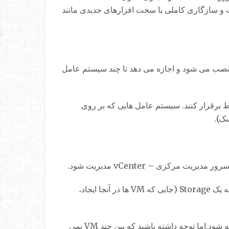
ت و سازگاری کاملی با سخت افزارهای جدیدی مانند
ک hypervisor می باشد. ESXi یک قطعه نرم افزاری (بسیار کوچک) است که بر روی یک سرور فیزیکی (host) نصب می شود و اجازه می دهد تا چند سیستم عامل
طور کامل از یکدیگر جدا شده اند، اما می توانند از طریق یک شبکه با سایر نقاط جهان از طریق Lan ارتباط برقرار کنند. سیستم عامل هایی که بر روی
با این حال، ESXi رایگان (که VMware ESXi Hypervisor نامیده می شود) می تواند به یک Storage (جایی که VM ها در آنجا ایجاد،
این بدان معنی است که این Storage می تواند بین چندین هاست ESXi به اشتراک گذاشته شود.اما توجه داشته باشید که بین چند VM نمی