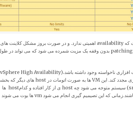
Essentials برای سازمان های کوچک مناسب است که availability اهمیتی ندارد. و در صو
. البته این host ها باید ظرفیت cpu لازم را