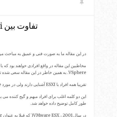
تفاوت بین VMware vSphere ، ESXi و vCenter چیست؟
در این مقاله ما به صورت فنی و عمیق به مباحث مربوط به شرکت VMware نخواهیم پرداخت و تمرکز ما تنها 
VSphere. به همین خاطر در این مقاله سعی شده تا به طور مختصر راجع به هر یک از اصطلاحاتی که در تیتر گفته شد برای شما عزیزان توضیحاتی را ارائه دهیم.
تقریبا همه افراد با ESXI آشنایی دارند ولی در مورد vSphere و vCenter چطور؟
این دو کلمه اغلب برای افراد مبهم و گیج کننده می ب
طور کامل توضیح داده خواهد شد.