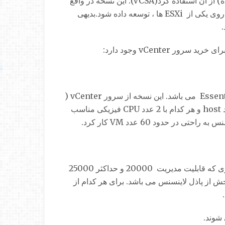
دارد، اما برای محیط های Enterprise و بسیار بزرگ می توان به عنوان یک virtual appliance (VM از پیش تنظیم شده) از آن استفاده کرد(VCSA). این نسخه در واقع
یک VM از پیش تنظیم شده آماده لینوکسی مبتنی بر سیستم عامل OpenSUSE لینوکس می باشد که برای استفاده باید بر روی یکی از ESXi ها ، توسعه داده شود.بدیهی
به عنوان بخشی از vSphere Essentials و بسته نرم افزاری Essentials Plus می باشد. این نسخه از سرور vCenter (
vCenter Server Essentials هم نامیده می شود) برای مدیریت تا 3 عدد host و هر کدام با 2 عدد CPU فیزیکی مناسب
 حدود 60 عدد VM کار کرد.
با این لایسنس vCenter server با تمامی امکانات ارائه خواهد شد به طوری که قابلیت مدیریت 20000 و حداکثر 25000
توجه داشته باشید که vCenter خود تنها یک بخش از پاذل لاینسنس می باشد. برای هر کدام از