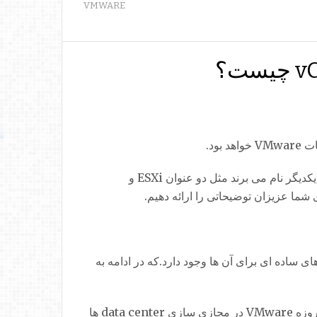
VMWARE
مخاطبین این مقاله در واقع افرادی خواهند بود که با اصلاحات VMware آشنایی دقیقی ندارند و بعضا این کلمات را به جای یکدیگر نام می برند مثل دو عنوان ESXi و
ی ساده ای برای آن ها وجود دارد.که در ادامه به
در سال 2001 ، VMware ESX( که قبلا به عنوان VMware ESX Server شناخته می شد) انقلاب مجازی را آغاز کرد. امروزه VMware در مجازی سازی data center ها