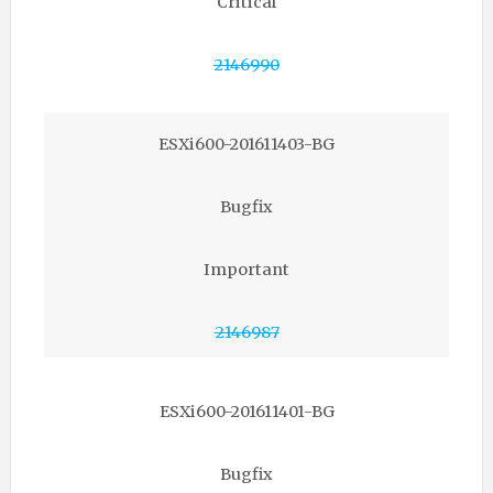
Critical
2146990
ESXi600-201611403-BG
Bugfix
Important
2146987
ESXi600-201611401-BG
Bugfix