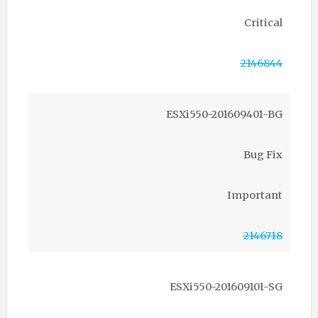
Critical
2146844
ESXi550-201609401-BG
Bug Fix
Important
2146718
ESXi550-201609101-SG