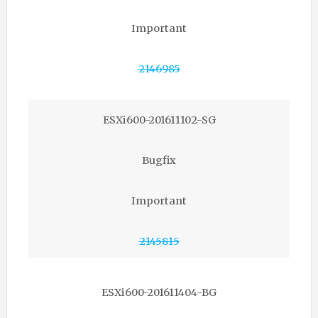
Important
2146985
ESXi600-201611102-SG
Bugfix
Important
2145815
ESXi600-201611404-BG