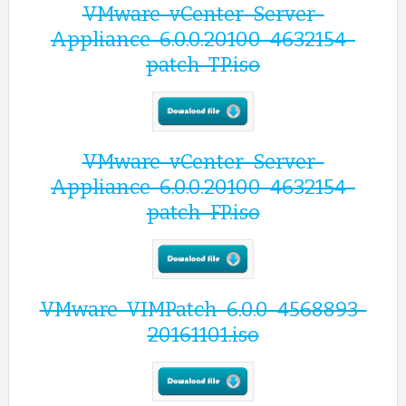
VMware-vCenter-Server-
Appliance-6.0.0.20100-4632154-
patch-TP.iso
VMware-vCenter-Server-
Appliance-6.0.0.20100-4632154-
patch-FP.iso
VMware-VIMPatch-6.0.0-4568893-
20161101.iso