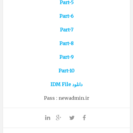
Part-5
Part-6
Part-7
Part-8
Part-9
Part-10
دانلود IDM File
Pass : newadmin.ir