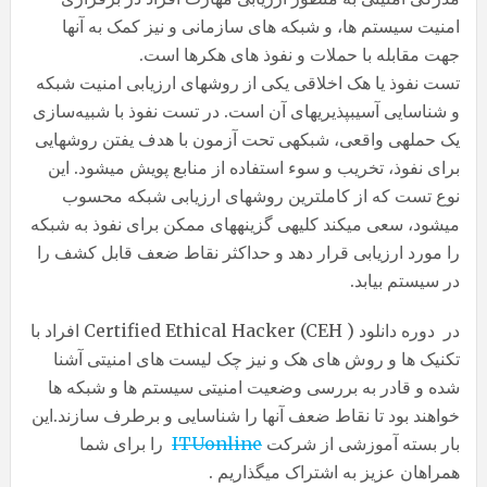
امنیت سیستم ها، و شبکه های سازمانی و نیز کمک به آنها
جهت مقابله با حملات و نفوذ های هکرها است.
تست نفوذ یا هک اخلاقی یکی از روش‎های ارزیابی امنیت شبکه
و شناسایی آسیب‎پذیری‎های آن است. در تست نفوذ با شبیه‌سازی
یک حمله‎ی واقعی، شبکه‎ی تحت آزمون با هدف یفتن روش‏هایی
برای نفوذ، تخریب و سوء استفاده از منابع پویش می‎شود. این
نوع تست که از کامل‎ترین روش‎های ارزیابی شبکه محسوب
می‎شود، سعی می‎کند کلیه‎ی گزینه‎های ممکن برای نفوذ به شبکه
را مورد ارزیابی قرار دهد و حداکثر نقاط ضعف قابل کشف را
در سیستم بیابد.
در دوره دانلود ( Certified Ethical Hacker (CEH افراد با
تکنیک ها و روش های هک و نیز چک لیست های امنیتی آشنا
شده و قادر به بررسی وضعیت امنیتی سیستم ها و شبکه ها
خواهند بود تا نقاط ضعف آنها را شناسایی و برطرف سازند.این
بار بسته آموزشی از شرکت
ITUonline
را برای شما
همراهان عزیز به اشتراک میگذاریم .