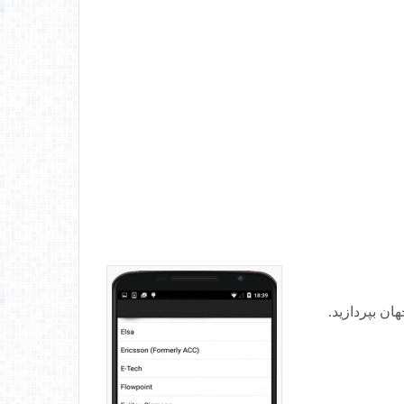
ن امکان را به شما می دهد تا به جستجو نام کاربری و رمز عبور پیش فرض پر فروش ترین روترهای Wifi جهان بپردازید.