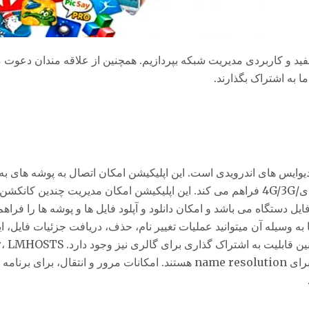
ید و کاربردی مدیریت شبکه بپردازیم. همچنین از علاقه مندان دعوت 
Samba/CIF کلاینت برای دیوایس های اندرویدی است. این اپلیکیشن امکان اتصال به پوشه ه
بر روی ویندوز و یا سامبا سرور ها را بر بستر وای فای/4G/3G فراهم می کند. این اپلیکیشن امکان مدیریت چ
ریت فایل SMB و هم مدیریت فایل دستگاه می باشد و امکان دانلود و آپلود فایل ها و پوشه ها را ف
 به وسیله آن میتوانید عملیات تغییر نام، حذف، دریافت جزئیات فایل، ای
broadcast address گزینه های در دسترس شما برای name resolution هستند. امکانات مرور و انتقال،