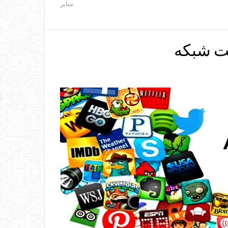
سایر
یت شبکه