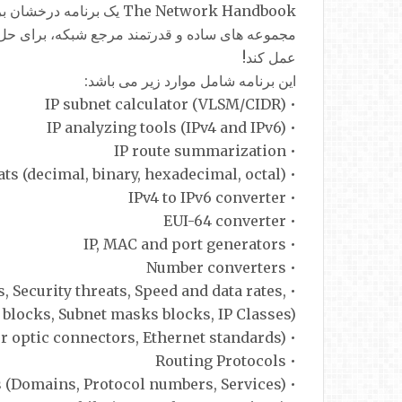
The Network Handbook یک 
مجموعه های ساده و قدرتمند مرجع شبکه، برای حل
عمل کند!
این برنامه شامل موارد زیر می باشد:
• IP subnet calculator (VLSM/CIDR)
• IP analyzing tools (IPv4 and IPv6)
• IP route summarization
• IP conversion between different formats (decimal, binary, hexadecimal, octal)
• IPv4 to IPv6 converter
• EUI-64 converter
• IP, MAC and port generators
• Number converters
, Security threats, Speed and data rates,
 blocks, Subnet masks blocks, IP Classes)
• Hardware (TP connectors, Fiber optic connectors, Ethernet standards)
• Routing Protocols
• IANA Standards (Domains, Protocol numbers, Services)