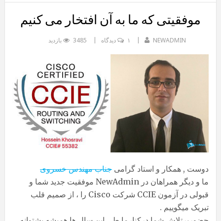
موفقیتی که ما به آن افتخار می کنیم
NEWADMIN
۱ دیدگاه
3485 بازدید
دوست , همکار و استاد گرامی
جناب مهندس خسروی
ما و دیگر همراهان در NewAdmin موفقیت جدید شما و
قبولی در آزمون CCIE شرکت Cisco را ، از صمیم قلب
تبریک میگوییم .
حضورپرتلاش شما درکنارما طی این سال ها همیشه پشتوانه